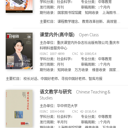
学科分类：社会科学II
专业分类：中等教育
发行周期：月刊
审稿周期：1个月内
期刊收录：
国家图书馆馆藏
知网收录
上海图书馆
馆藏
维普收录
主要栏目：
课程教学理念、 教育改革创新、 高效管理
策略、 创新就业探索、 在线教育教学、 多媒体信息技
术、 高校网络思政、 师资队伍建设、 国际教育研究、
课堂内外(高中版)
Open Class
高效网络思政等
主办单位：重庆课堂内外杂志社出版有限公司;重庆市
科明科普服务中心
ISSN：1007-4899
CN：50-1080/G4
学科分类：社会科学II
专业分类：中等教育
发行周期：月刊
审稿周期：1个月内
期刊收录：
知网收录
万方收录
维普收录
国家图
书馆馆藏
上海图书馆馆藏
主要栏目：
校长对话、中国好老师、寻找中国好老师、智库月报
语文教学与研究
Chinese Teaching &
Studies
主办单位：华中师范大学
ISSN：1004-0498
CN：42-1016/G4
学科分类：社会科学II
专业分类：中等教育
发行周期：半月刊
审稿周期：1个月内
期刊收录：
上海图书馆馆藏
维普收录
万方收录