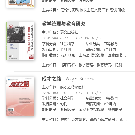
期刊收录：
知网收录
万方收录
育、 特色展台_齐次化、 特色展台_生长热点、 评价透
视_评价研究、 评价透视_命题历程、 特色展台_通法秒
主要栏目：
理论与实践;校长主任文苑;工作笔谈;班级管
杀、 特色展台_讲题比赛、 特色展台_至简视点、 特色
理;班主任生活与修养;心理健康教育;班队活动;教育随笔
展台_至简解题、 特色展台_至简教学、 学生学习_学生
教学管理与教育研究
研究
主办单位：语文出版社
ISSN：2096-224X
CN：10-1390/G4
学科分类：社会科学II
专业分类：中等教育
发行周期：半月刊
审稿周期：1个月内
期刊收录：
万方收录
上海图书馆馆藏
国家图书馆
馆藏
知网收录
维普收录
主要栏目：
旭明专栏、教学管理、教育研究、特别报
道、名家访谈、教学赏析 、教师教育、教育成果、德
育与心理、国际交流、互联网教育（互联网+ 教育）、
成才之路
Way of Success
图书评论、师生互动、热点聚焦。
主办单位：成才之路杂志社
ISSN：1008-3561
CN：23-1437/G4
学科分类：社会科学II
专业分类：中等教育
发行周期：旬刊
审稿周期：1个月内
期刊收录：
知网收录
国家图书馆馆藏
维普收录
上海图书馆馆藏
万方收录
主要栏目：
高教与成才研究、 基教与成才研究、 观察
与思考、 学科教学与成才研究、 德育与成才研究、 育
才方略研究、 能力培养研究、 幼教与成才研究、 职成