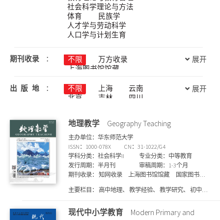
社会科学理论与方法
体育
民族学
人才学与劳动科学
人口学与计划生育
期刊收录
：
不限
万方收录
展开
上海图书馆馆藏
国家图书馆馆藏
知网收录
维普收录
CSSCI
出版地
：
不限
上海
云南
展开
北大核心
国际药学文摘
北京
吉林
四川
统计源核心
CSCD
天津
宁夏
安徽
JST 日本科学技术振兴机构数据库
山东
山西
广东
地理教学
Geography Teaching
(日)
广西
新疆
江苏
CA 化学文摘(美)
江西
河北
河南
主办单位：华东师范大学
文摘与引文数据库
浙江
海南
湖北
ISSN：1000-078X
CN：31-1022/G4
剑桥科学文摘
湖南
甘肃
福建
学科分类：社会科学II
专业分类：中等教育
SA 科学文摘(英)
西藏
贵州
辽宁
发行周期：半月刊
审稿周期：1-3个月
哥白尼索引(波兰)
重庆
陕西
青海
期刊收录：
知网收录
上海图书馆馆藏
国家图书馆
ASPT来源刊
EI
黑龙江
香港
内蒙古
馆藏
维普收录
万方收录
Pж(AJ) 文摘杂志(俄)
主要栏目：
高中地理、 教学经验、 教学研究、 初中地
文摘杂志
医学文摘
理、 研学旅行、 考试研究、 教材研究、 核心素养测
数学文摘
SCI
DOAJ
评、 地理信息技术、 跨学科学习、 课标研究、 地理课
现代中小学教育
Modern Primary and
SCOPUS
SCD
程思政、 跨学科教学、 国外地理教育、 国际地理教