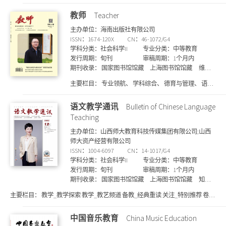
生习作、问题赏析、初等数学研究、数海拾贝、课外训练、数学奥林匹克问题
等
教师
Teacher
主办单位：海南出版社有限公司
ISSN：1674-120X
CN：46-1072/G4
学科分类：社会科学II
专业分类：中等教育
发行周期：旬刊
审稿周期：1个月内
期刊收录：
国家图书馆馆藏
上海图书馆馆藏
维普
收录
万方收录
知网收录
主要栏目：
专业领航、 学科综合、 德育与管理、 语文
课堂、 幼教特教、 数学探究、 外语教研、 教研教改、
教师发展、 就业创业
语文教学通讯
Bulletin of Chinese Language
Teaching
主办单位：山西师大教育科技传媒集团有限公司;山西
师大资产经营有限公司
ISSN：1004-6097
CN：14-1017/G4
学科分类：社会科学II
专业分类：中等教育
发行周期：旬刊
审稿周期：1个月内
期刊收录：
国家图书馆馆藏
上海图书馆馆藏
知网
收录
维普收录
万方收录
SCD期刊目录
主要栏目：
教学_教学探索 教学_教艺频道 备教_经典重读 关注_特别推荐 卷首
文艺_文艺评论 文艺_古典品藻 教学_教育理论 语林_语言研究 备教_教材研读
关注_考试观察 教学_经典重读 文艺_文学评论 文艺_谈艺录 关注_大语探索 语
中国音乐教育
China Music Education
林_对外汉语 关注_人文教育 教学_人文教育 引领_名师工作室巡展 关注_课程