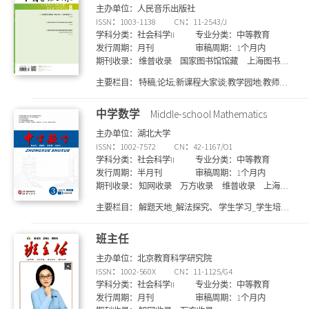
主办单位：人民音乐出版社
思政
ISSN：1003-1138
CN：11-2543/J
学科分类：社会科学II
专业分类：中等教育
发行周期：月刊
审稿周期：1个月内
期刊收录：
维普收录
国家图书馆馆藏
上海图书馆
馆藏
知网收录
万方收录
主要栏目：
特稿;论坛;新课程大家谈;教学园地;教师教
育;他山石;杂谈随感;来稿摘编
中学数学
Middle-school Mathematics
主办单位：湖北大学
ISSN：1002-7572
CN：42-1167/O1
学科分类：社会科学II
专业分类：中等教育
发行周期：半月刊
审稿周期：1个月内
期刊收录：
知网收录
万方收录
维普收录
上海图
书馆馆藏
国家图书馆馆藏
主要栏目：
解题天地_解法探究、 学生学习_学生培
养、 教法探索_案例赏析、 教师发展_争鸣探索、 教法
探索_教学导航、 解题天地_试题研究、 教法探索_教学
班主任
研究、 教师发展_教学感悟、 课程视点_教材点击、 学
主办单位：北京教育科学研究院
生学习_学法指导、 评价透视_试卷评析、 解题天地_解
ISSN：1002-560X
CN：11-1125/G4
题研究、 特色展台_比较大小、 特色展台_讲课比赛、
学科分类：社会科学II
专业分类：中等教育
特色展台_生长课堂、 学生学习_学法培养、 解题天地_
发行周期：月刊
审稿周期：1个月内
竞赛强基、 特色展台_生长视角、 课程视点_数学教