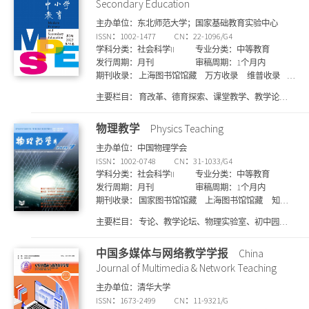
Secondary Education
第一、二批学术
育、 高师教育研究、 地理课程思政专题、 地理实践力
主办单位：东北师范大学；国家基础教育实验中心
培养、 研究性学习、 教具制作、 高师地理课程设置、
ISSN：1002-1477
CN：22-1096/G4
地理纵横、 高师地理、 地理漫谈、 地理实验、 科学家
学科分类：社会科学II
专业分类：中等教育
精神、 研究旅行
发行周期：月刊
审稿周期：1个月内
期刊收录：
上海图书馆馆藏
万方收录
维普收录
国家图书馆馆藏
知网收录
主要栏目：
育改革、德育探索、课堂教学、教学论
坛、课程研究、课程资源开发、校本教研、综合实践活
动、学习方式与教学艺术、学法指导、教材分析、各科
物理教学
Physics Teaching
教学疑难解析、心理健康、教育管理与评价、教师专业
主办单位：中国物理学会
成长、教育调查、现代教育技术、外教动态、班级管
ISSN：1002-0748
CN：31-1033/G4
理、课题之窗、优质学校发展等
学科分类：社会科学II
专业分类：中等教育
发行周期：月刊
审稿周期：1个月内
期刊收录：
国家图书馆馆藏
上海图书馆馆藏
知网
收录
维普收录
北大核心期刊
主要栏目：
专论、教学论坛、物理实验室、初中园
地、命题与解题、物理学史与物理学家、国外教学等。
近年来为了配合新课程的推进，相继开设有：教研员论
中国多媒体与网络教学学报
China
坛、教研巡礼、学生创新探究等
Journal of Multimedia & Network Teaching
主办单位：清华大学
ISSN：1673-2499
CN：11-9321/G