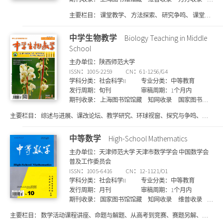
知网收录
国家图书馆馆藏
主要栏目：
课堂教学、 方法探索、 研究争鸣、 课堂实
践、 阅读鉴赏、 文本解读、 教材教法、 写作指导、 教
材、 博硕论坛、 写作、 思考、 文教随笔、 教学案例、
中学生物教学
Biology Teaching in Middle
语言、 考试评价、 名家访谈、 语言园地、 案例、 名师
School
手记、 撷英、 考试、 语文新锐、 经典案例、 本刊特稿
主办单位：陕西师范大学
ISSN：1005-2259
CN：61-1256/G4
学科分类：社会科学II
专业分类：中等教育
发行周期：旬刊
审稿周期：1个月内
期刊收录：
上海图书馆馆藏
知网收录
国家图书馆
馆藏
维普收录
北大核心期刊
主要栏目：
综述与进展、课改论坛、教学研究、环球视窗、探究与争鸣、教
学设计与案例、实验教学、教学链接、教学随笔、备考方略、命题研究、解题
辅导、试题分析、生物学与社会等
中等数学
High-School Mathematics
主办单位：天津师范大学 天津市数学学会 中国数学会
普及工作委员会
ISSN：1005-6416
CN：12-1121/O1
学科分类：社会科学II
专业分类：中等教育
发行周期：月刊
审稿周期：1个月内
期刊收录：
国家图书馆馆藏
知网收录
维普收录
万方收录
上海图书馆馆藏
主要栏目：
数学活动课程讲座、命题与解题、从高考到竞赛、赛题另解、学