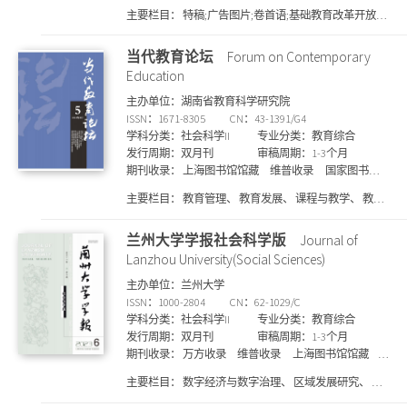
维普收录
CSSCI 南大核心期刊
北大核心期刊
上海
主要栏目：
特稿;广告图片;卷首语;基础教育改革开放40
图书馆馆藏
SCD期刊目录
年;热点问题研究;教育理论研究;教育治理研究;课程与教
学;教师专业发展;中小学教科研;教育微论;全年总目录
当代教育论坛
Forum on Contemporary
Education
主办单位：湖南省教育科学研究院
ISSN：1671-8305
CN：43-1391/G4
学科分类：社会科学II
专业分类：教育综合
发行周期：双月刊
审稿周期：1-3个月
期刊收录：
上海图书馆馆藏
维普收录
国家图书馆
馆藏
万方收录
知网收录
SCD期刊目录
北大核心
主要栏目：
教育管理、 教育发展、 课程与教学、 教育
期刊
评论、 专题、 乡村教育
兰州大学学报社会科学版
Journal of
Lanzhou University(Social Sciences)
主办单位：兰州大学
ISSN：1000-2804
CN：62-1029/C
学科分类：社会科学II
专业分类：教育综合
发行周期：双月刊
审稿周期：1-3个月
期刊收录：
万方收录
维普收录
上海图书馆馆藏
北大核心期刊
知网收录
CSSCI 南大核心期刊
国家
主要栏目：
数字经济与数字治理、 区域发展研究、 文
图书馆馆藏
统计源核心期刊
学、 法学、 管理学、 经济学、 社会学、 文化研究、 历