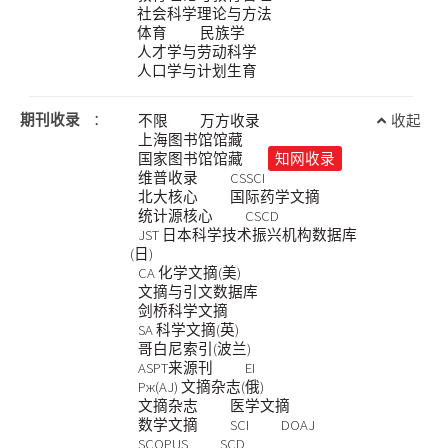
社会科学理论与方法
体育
民族学
人才学与劳动科学
人口学与计划生育
期刊收录
：
不限
万方收录
收起
上海图书馆馆藏
国家图书馆馆藏
知网收录
维普收录
CSSCI
北大核心
国际药学文摘
统计源核心
CSCD
JST 日本科学技术振兴机构数据库
(日)
CA 化学文摘(美)
文摘与引文数据库
剑桥科学文摘
SA 科学文摘(英)
哥白尼索引(波兰)
ASPT来源刊
EI
Pж(AJ) 文摘杂志(俄)
文摘杂志
医学文摘
数学文摘
SCI
DOAJ
SCOPUS
SCD