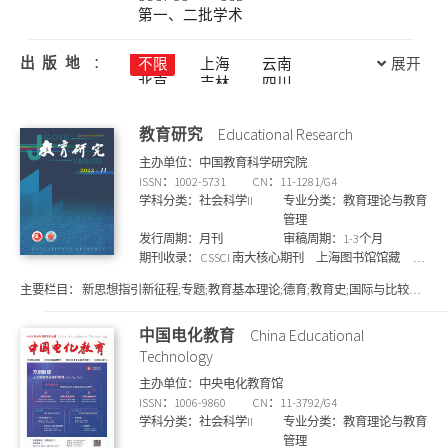
第一、二批学术
出版地
：
不限
上海
云南
展开
北京
吉林
四川
天津
宁夏
安徽
山东
山西
广东
教育研究
Educational Research
广西
新疆
江苏
江西
河北
河南
主办单位：中国教育科学研究院
浙江
海南
湖北
ISSN：1002-5731
CN：11-1281/G4
湖南
甘肃
福建
学科分类：社会科学II
专业分类：教育理论与教育
西藏
贵州
辽宁
管理
重庆
陕西
青海
发行周期：月刊
审稿周期：1-3个月
黑龙江
香港
内蒙古
期刊收录：
CSSCI 南大核心期刊
上海图书馆馆藏
北
大核心期刊
国家图书馆馆藏
知网收录
统计源核
主要栏目：
新思想指引新征程;专题;教育基本理论;德育;教育史;国际与比较教
心期刊
维普收录
万方收录
SCD期刊目录
育;高等教育;课程与教学;教育经济与管理;教师教育;教育研究方法;地方科研园
地
中国电化教育
China Educational
Technology
主办单位：中央电化教育馆
ISSN：1006-9860
CN：11-3792/G4
学科分类：社会科学II
专业分类：教育理论与教育
管理