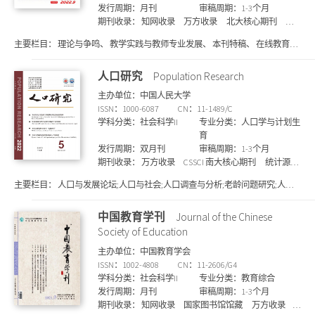
发行周期：月刊
审稿周期：1-3个月
期刊收录：
知网收录
万方收录
北大核心期刊
CSSCI 南大核心期刊
国家图书馆馆藏
维普收录
上
主要栏目：
理论与争鸣、 教学实践与教师专业发展、 本刊特稿、 在线教育、
海图书馆馆藏
SCD期刊目录
新课标研究与落实、 “双减”实施研究、 智能技术发展与审思、 家校社协同、
教育创新发展、 教育高质量发展、 三个课堂、 专题报道、 乡村教育振兴、 教
人口研究
Population Research
育治理信息化、 生命教育、 职业教育、 高质量教育
主办单位：中国人民大学
ISSN：1000-6087
CN：11-1489/C
学科分类：社会科学II
专业分类：人口学与计划生
育
发行周期：双月刊
审稿周期：1-3个月
期刊收录：
万方收录
CSSCI 南大核心期刊
统计源核
心期刊
上海图书馆馆藏
北大核心期刊
知网收
主要栏目：
人口与发展论坛;人口与社会;人口调查与分析;老龄问题研究;人口
录
维普收录
国家图书馆馆藏
SCD期刊目录
流迁;人口资源环境;社会医学;学术争鸣;人口与计划生育研究
中国教育学刊
Journal of the Chinese
Society of Education
主办单位：中国教育学会
ISSN：1002-4808
CN：11-2606/G4
学科分类：社会科学II
专业分类：教育综合
发行周期：月刊
审稿周期：1-3个月
期刊收录：
知网收录
国家图书馆馆藏
万方收录