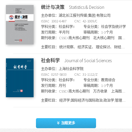
统计与决策
Statistics & Decision
主办单位：湖北长江报刊传媒(集团)有限公司
ISSN：1002-6487
CN：42-1009/C
学科分类：社会科学II
专业分类：社会学及统计学
发行周期：半月刊
审稿周期：1-3个月
期刊收录：
CSSCI 南大核心期刊
北大核心期刊
国家
图书馆馆藏
上海图书馆馆藏
知网收录
万方收
主要栏目：
统计观察、 经济实证、 理论探讨、 财经纵
录
维普收录
横、 管理决策、 专题研究
社会科学
Journal of Social Sciences
主办单位：上海社会科学院
ISSN：0257-5833
CN：31-1112/Z
学科分类：社会科学II
专业分类：教育综合
发行周期：月刊
审稿周期：1-3个月
期刊收录：
CSSCI 南大核心期刊
万方收录
上海图书
馆馆藏
北大核心期刊
国家图书馆馆藏
知网收
主要栏目：
经济学;国际经济与国际政治;政治学;管理法
录
维普收录
统计源核心期刊
SCD期刊目录
学;社会学;哲学;历史学;文学
加载更多