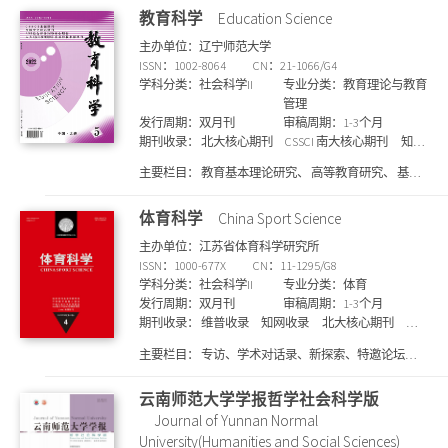
史学、 外国文学、 绿色发展研究、 哲学研究、 国家安
教育科学
Education Science
全与社会治理、 边疆环境史、 教育教学研究、 古典文
主办单位：辽宁师范大学
学、 新诗研究、 文学研究、 中华民族共同体建设、 生
ISSN：1002-8064
CN：21-1066/G4
态文明研究、 农业伦理学、 中国式现代化与共同富
学科分类：社会科学II
专业分类：教育理论与教育
裕、 新闻传播学、 边疆水利史研究、 马克思主义哲
管理
学、 语言学
发行周期：双月刊
审稿周期：1-3个月
期刊收录：
北大核心期刊
CSSCI 南大核心期刊
知网
收录
维普收录
万方收录
国家图书馆馆藏
上海
主要栏目：
教育基本理论研究、 高等教育研究、 基础
图书馆馆藏
SCD期刊目录
教育研究、 教师教育研究、 比较教育研究、 学习科学
研究、 教学理论研究、 学前教育研究、 课程与教学研
体育科学
China Sport Science
究、 专栏、 学习空间研究、 课程思政研究、 教育政策
主办单位：江苏省体育科学研究所
与管理研究 会议综述
ISSN：1000-677X
CN：11-1295/G8
学科分类：社会科学II
专业分类：体育
发行周期：双月刊
审稿周期：1-3个月
期刊收录：
维普收录
知网收录
北大核心期刊
CSSCI 南大核心期刊
国家图书馆馆藏
万方收录
上
主要栏目：
专访、学术对话录、新探索、特邀论坛、
海图书馆馆藏
SCD期刊目录
研究报告以及一系列特设专题研究
云南师范大学学报哲学社会科学版
Journal of Yunnan Normal
University(Humanities and Social Sciences)