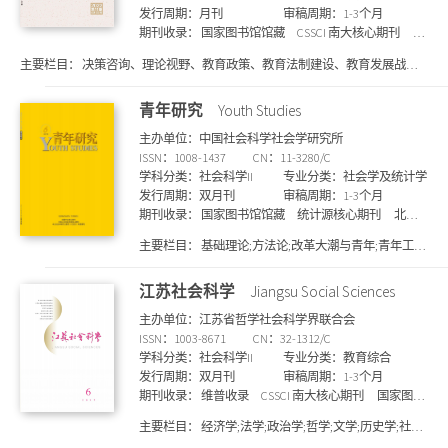
发行周期：月刊
审稿周期：1-3个月
期刊收录：
国家图书馆馆藏
CSSCI 南大核心期刊
维
普收录
北大核心期刊
上海图书馆馆藏
知网收
主要栏目：
决策咨询、理论视野、教育政策、教育法制建设、教育发展战略
录
万方收录
SCD期刊目录
规划、院校改革与发展、师资管理、教学管理、教育督导与评价、职业教育、
比较教育、教育管理学学科建设、学生管理等
青年研究
Youth Studies
主办单位：中国社会科学社会学研究所
ISSN：1008-1437
CN：11-3280/C
学科分类：社会科学II
专业分类：社会学及统计学
发行周期：双月刊
审稿周期：1-3个月
期刊收录：
国家图书馆馆藏
统计源核心期刊
北大
核心期刊
维普收录
知网收录
万方收录
CSSCI 南
主要栏目：
基础理论;方法论;改革大潮与青年;青年工
大核心期刊
上海图书馆馆藏
SCD期刊目录
人;青年农民;部队青年;大学生;道德教育
江苏社会科学
Jiangsu Social Sciences
主办单位：江苏省哲学社会科学界联合会
ISSN：1003-8671
CN：32-1312/C
学科分类：社会科学II
专业分类：教育综合
发行周期：双月刊
审稿周期：1-3个月
期刊收录：
维普收录
CSSCI 南大核心期刊
国家图书
馆馆藏
北大核心期刊
万方收录
知网收录
上海
主要栏目：
经济学;法学;政治学;哲学;文学;历史学;社会
图书馆馆藏
SCD期刊目录
学