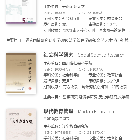
主办单位：云南师范大学
ISSN：1000-5110
CN：53-1003/C
学科分类：社会科学II
专业分类：教育综合
发行周期：双月刊
审稿周期：1-3个月
期刊收录：
CSSCI 南大核心期刊
国家图书馆馆藏
知
网收录
北大核心期刊
维普收录
上海图书馆馆
主要栏目：
语言国情研究;历史学研究;法学 管理学研究;文学 艺术学研究;哲学
藏
万方收录
宗教学研究;教育学研究;西南联大研究
社会科学研究
Social Science Research
主办单位：四川省社会科学院
ISSN：1000-4769
CN：51-1037/C
学科分类：社会科学II
专业分类：教育综合
发行周期：双月刊
审稿周期：1-3个月
期刊收录：
万方收录
统计源核心期刊
知网收录
维普收录
上海图书馆馆藏
北大核心期刊
CSSCI 南
主要栏目：
哲学研究;经济学研究;历史学研究;文学研
大核心期刊
国家图书馆馆藏
SCD期刊目录
究;法学研究;社会学研究;政治学研究
现代教育管理
Modern Education
Management
主办单位：辽宁教育研究院
ISSN：1674-5485
CN：21-1570/G4
学科分类：社会科学II
专业分类：教育综合