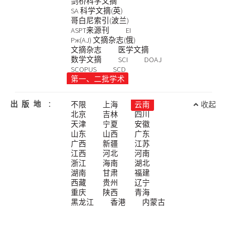
剑桥科学文摘
SA 科学文摘(英)
哥白尼索引(波兰)
ASPT来源刊
EI
Pж(AJ) 文摘杂志(俄)
文摘杂志
医学文摘
数学文摘
SCI
DOAJ
SCOPUS
SCD
第一、二批学术
出版地
：
不限
上海
云南
收起
北京
吉林
四川
天津
宁夏
安徽
山东
山西
广东
广西
新疆
江苏
江西
河北
河南
浙江
海南
湖北
湖南
甘肃
福建
西藏
贵州
辽宁
重庆
陕西
青海
黑龙江
香港
内蒙古