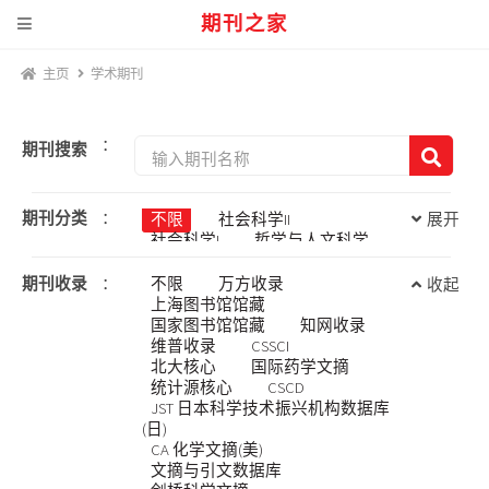
期刊之家
主页
学术期刊
：
期刊搜索
期刊分类
：
不限
社会科学II
展开
社会科学I
哲学与人文科学
工程科技II
农业科技
信息科技
工程科技I
期刊收录
：
不限
万方收录
收起
医药卫生科技
上海图书馆馆藏
经济与管理科学
基础科学
国家图书馆馆藏
知网收录
维普收录
CSSCI
北大核心
国际药学文摘
统计源核心
CSCD
JST 日本科学技术振兴机构数据库
(日)
CA 化学文摘(美)
文摘与引文数据库