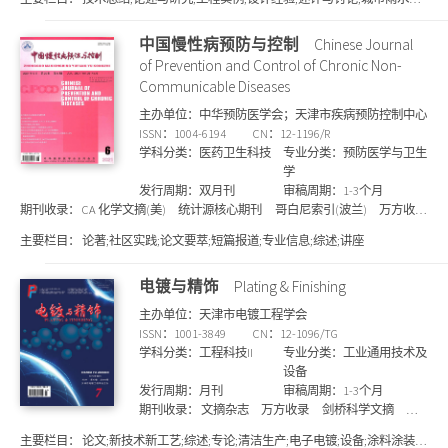
录
剑桥科学文摘
文摘与引文数据库
上海图书馆
理;分析与监测;住宅排水卫生安全保障专题;运行与管理;施工与监理;企业动态
馆藏
国家图书馆馆藏
维普收录
CSCD 中国科学引
等
中国慢性病预防与控制
Chinese Journal
文数据库来源期刊
统计源核心期刊
知网收录
北
大核心期刊
SCD期刊目录
of Prevention and Control of Chronic Non-
Communicable Diseases
主办单位：中华预防医学会；天津市疾病预防控制中心
ISSN：1004-6194
CN：12-1196/R
学科分类：医药卫生科技
专业分类：预防医学与卫生
学
发行周期：双月刊
审稿周期：1-3个月
期刊收录：
CA 化学文摘(美)
统计源核心期刊
哥白尼索引(波兰)
万方收
录
维普收录
国家图书馆馆藏
剑桥科学文摘
知网收录
上海图书馆馆
主要栏目：
论著;社区实践;论文要萃;短篇报道;专业信息;综述;讲座
藏
SCD期刊目录
电镀与精饰
Plating & Finishing
主办单位：天津市电镀工程学会
ISSN：1001-3849
CN：12-1096/TG
学科分类：工程科技II
专业分类：工业通用技术及
设备
发行周期：月刊
审稿周期：1-3个月
期刊收录：
文摘杂志
万方收录
剑桥科学文摘
上
海图书馆馆藏
统计源核心期刊
Pж(AJ) 文摘杂志
主要栏目：
论文;新技术新工艺;综述;专论;清洁生产;电子电镀;设备;涂料涂装;
(俄)
CA 化学文摘(美)
维普收录
知网收录
北大核