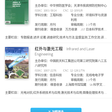
主办单位：中华预防医学会；天津市疾病预防控制中心
ISSN：1001-5914
CN：12-1095/R
学科分类：工程科技I
专业分类：环境科学与资源
利用
发行周期：月刊
审稿周期：1-3个月
期刊收录：
维普收录
万方收录
JST 日本科学技术振
兴机构数据库(日)
上海图书馆馆藏
北大核心期刊
主要栏目：
专题报道;述评;论著;调查研究;技术与方法;监督监测;工作交流;讲
哥白尼索引(波兰)
剑桥科学文摘
知网收录
Pж(AJ)
座。
文摘杂志(俄)
统计源核心期刊
国家图书馆馆藏
CA
红外与激光工程
Infrared and Laser
化学文摘(美)
Engineering
主办单位：中国航天科工集团公司第三研究院第八三五
八研究所
ISSN：1007-2276
CN：12-1261/TN
学科分类：信息科技
专业分类：无线电电子学
发行周期：月刊
审稿周期：1-3个月
期刊收录：
维普收录
上海图书馆馆藏
SA 科学文摘
(英)
知网收录
剑桥科学文摘
国家图书馆馆藏
文
主要栏目：
光电对抗;红外系统技术与应用;激光技术与应用;图像处理技术与应
摘与引文数据库
万方收录
EI 工程索引(美)
北大核
用;目标识别;光学技术与应用;光电器件与材料
心期刊
统计源核心期刊
CSCD 中国科学引文数据库
来源期刊
Pж(AJ) 文摘杂志(俄)
JST 日本科学技术振
兴机构数据库(日)
加载更多