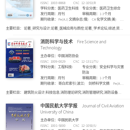
ISSN：1003-8868
CN：12-1053/R
学科分类：医药卫生科技
专业分类：医药卫生综合
发行周期：月刊
审稿周期：1-3个月
期刊收录：
Pж(AJ) 文摘杂志(俄)
CA 化学文摘(美)
维
普收录
国家图书馆馆藏
哥白尼索引(波兰)
上海图
主要栏目：
论著_研究与设计;论著_医械应用与质控;论著_学术论坛;综述;资讯;
书馆馆藏
万方收录
知网收录
剑桥科学文摘
统
技术保障
计源核心期刊
JST 日本科学技术振兴机构数据库
消防科学与技术
Fire Science and
(日)
Technology
主办单位：中国消防协会
ISSN：1009-0029
CN：12-1311/TU
学科分类：工程科技I
专业分类：安全科学与灾害
防治
发行周期：月刊
审稿周期：1-3个月
期刊收录：
哥白尼索引(波兰)
剑桥科学文摘
Pж(AJ)
文摘杂志(俄)
国家图书馆馆藏
北大核心期刊
CA
主要栏目：
建筑防火设计;科技信息;消防理论研究;消防管理研究;消防设备研
化学文摘(美)
统计源核心期刊
万方收录
维普收
究;火灾调查与分析;灭火剂与阻燃材料;灭火系统设计;灭火指挥与救援
录
上海图书馆馆藏
知网收录
中国民航大学学报
Journal of Civil Aviation
University of China
主办单位：中国民航大学
ISSN：1001-5000
CN：12-1050/U