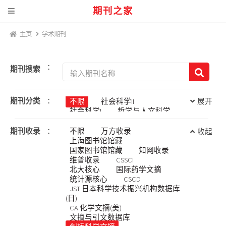
期刊之家
主页
学术期刊
：
期刊搜索
期刊分类
：
不限
社会科学II
展开
社会科学I
哲学与人文科学
工程科技II
农业科技
信息科技
工程科技I
期刊收录
：
不限
万方收录
收起
医药卫生科技
上海图书馆馆藏
经济与管理科学
基础科学
国家图书馆馆藏
知网收录
维普收录
CSSCI
北大核心
国际药学文摘
统计源核心
CSCD
JST 日本科学技术振兴机构数据库
(日)
CA 化学文摘(美)
文摘与引文数据库