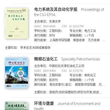
生产实践;新秀园地;分析检测
心期刊
国家图书馆馆藏
电力系统及其自动化学报
Proceedings of
the CSU-EPSA
主办单位：天津大学
ISSN：1003-8930
CN：12-1251/TM
学科分类：工程科技II
专业分类：电力工业
发行周期：月刊
审稿周期：1-3个月
期刊收录：
上海图书馆馆藏
维普收录
万方收录
JST 日本科学技术振兴机构数据库(日)
国家图书馆馆
主要栏目：
学术论文;科研成果报导
藏
哥白尼索引(波兰)
北大核心期刊
CSCD 中国科
学引文数据库来源期刊
知网收录
统计源核心期
精细石油化工
Speciality Petrochemicals
刊
剑桥科学文摘
Pж(AJ) 文摘杂志(俄)
SA 科学文摘
(英)
主办单位：中国石化天津石油化工公司
ISSN：1003-9384
CN：12-1179/TE
学科分类：工程科技I
专业分类：有机化工
发行周期：双月刊
审稿周期：1-3个月
期刊收录：
哥白尼索引(波兰)
国家图书馆馆藏
万方
收录
北大核心期刊
维普收录
剑桥科学文摘
主要栏目：
胶粘剂;纺织染整助剂;研究与开发;综述;催
CSCD 中国科学引文数据库来源期刊
知网收录
上海
化剂;中间体;分析与测试;讲座
图书馆馆藏
文摘与引文数据库
CA 化学文摘(美)
环境与健康
Journal of Environment and
统计源核心期刊
Health