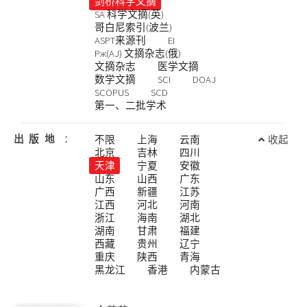
剑桥科学文摘
SA 科学文摘(英)
哥白尼索引(波兰)
ASPT来源刊
EI
Pж(AJ) 文摘杂志(俄)
文摘杂志
医学文摘
数学文摘
SCI
DOAJ
SCOPUS
SCD
第一、二批学术
出版地
：
不限
上海
云南
收起
北京
吉林
四川
天津
宁夏
安徽
山东
山西
广东
广西
新疆
江苏
江西
河北
河南
浙江
海南
湖北
湖南
甘肃
福建
西藏
贵州
辽宁
重庆
陕西
青海
黑龙江
香港
内蒙古