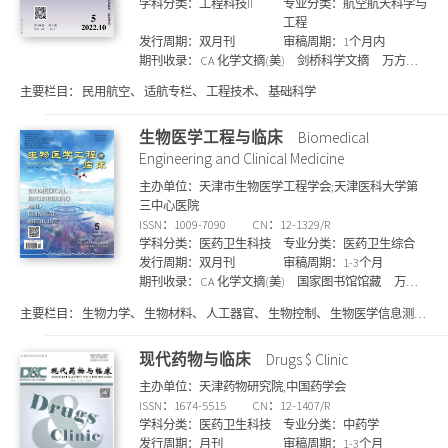
学科分类：工程科技II
专业分类：航空航天科学与
工程
发行周期：双月刊
审稿周期：1个月内
期刊收录：
CA 化学文摘(美)
剑桥科学文摘
万方收
录
哥白尼索引(波兰)
知网收录
维普收录
国家图
主要栏目：
民用航空、 适航专栏、 工程技术、 基础科学
书馆馆藏
上海图书馆馆藏
JST 日本科学技术振兴机
构数据库(日)
生物医学工程与临床
Biomedical
Engineering and Clinical Medicine
主办单位：天津市生物医学工程学会;天津医科大学第
三中心医院
ISSN：1009-7090
CN：12-1329/R
学科分类：医药卫生科技
专业分类：医药卫生综合
发行周期：双月刊
审稿周期：1-3个月
期刊收录：
CA 化学文摘(美)
国家图书馆馆藏
万方
收录
统计源核心期刊
剑桥科学文摘
上海图书馆
主要栏目：
生物力学、 生物材料、 人工器官、 生物控制、 生物医学信息测量
馆藏
Pж(AJ) 文摘杂志(俄)
知网收录
维普收录
与处理、 组织工程、 基因工程等，临床内容包括影像、 超声、 介入医学、 电
SCD期刊目录
生理、 骨科、 腔镜、 临床检验、 放射 （射频） 治疗、 人工器官和血液净
现代药物与临床
Drugs $ Clinic
化、 医疗器械及普外、 神经微创、 干细胞治疗等
主办单位：天津药物研究院,中国药学会
ISSN：1674-5515
CN：12-1407/R
学科分类：医药卫生科技
专业分类：中药学
发行周期：月刊
审稿周期：1-3个月