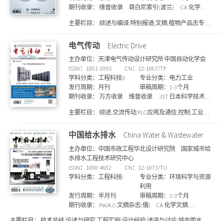
期刊收录：
维普收录
哥白尼索引(波兰)
CA 化学文
摘(美)
万方收录
剑桥科学文摘
上海图书馆馆藏
主要栏目：
综述与编译;特别报道;文摘;植物产品志专
统计源核心期刊
知网收录
国家图书馆馆藏
SCD期
利;国外植物药;专题研究题录;资料
刊目录
电气传动
Electric Drive
主办单位：天津电气传动设计研究所 中国自动化学会
ISSN：1001-2095
CN：12-1067/TP
学科分类：工程科技II
专业分类：电力工业
发行周期：月刊
审稿周期：1-3个月
期刊收录：
万方收录
维普收录
JST 日本科学技术振
兴机构数据库(日)
国家图书馆馆藏
上海图书馆馆
主要栏目：
综述;交流传动;PLC应用及通信;控制;工业应
藏
北大核心期刊
知网收录
统计源核心期刊
剑
用;其它
桥科学文摘
中国给水排水
China Water & Wastewater
主办单位：中国市政工程华北设计研究院 国家城市给
水排水工程技术研究中心
ISSN：1000-4602
CN：12-1073/TU
学科分类：工程科技I
专业分类：环境科学与资源
利用
发行周期：半月刊
审稿周期：1-3个月
期刊收录：
Pж(AJ) 文摘杂志(俄)
CA 化学文摘
(美)
JST 日本科学技术振兴机构数据库(日)
万方收
主要栏目：
技术总结;论述与研究;工程实例;设计经验;述评与讨论;城市雨水管