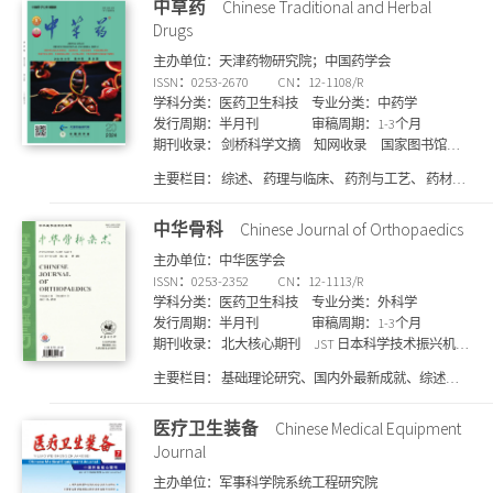
中草药
Chinese Traditional and Herbal
Drugs
主办单位：天津药物研究院；中国药学会
ISSN：0253-2670
CN：12-1108/R
学科分类：医药卫生科技
专业分类：中药学
发行周期：半月刊
审稿周期：1-3个月
期刊收录：
剑桥科学文摘
知网收录
国家图书馆馆
藏
CA 化学文摘(美)
JST 日本科学技术振兴机构数据
主要栏目：
综述、 药理与临床、 药剂与工艺、 药材与
库(日)
国际药学文摘
维普收录
北大核心期刊
文
资源、 化学成分、 数据挖掘与循证医学、 中西药联用
摘与引文数据库
统计源核心期刊
CSCD 中国科学引
合理性与安全性、 中药多糖研究、 专论、 药事管理、
中华骨科
Chinese Journal of Orthopaedics
文数据库来源期刊
万方收录
哥白尼索引(波兰)
医
专家共识、 书评
学文摘
上海图书馆馆藏
SCD期刊目录
主办单位：中华医学会
ISSN：0253-2352
CN：12-1113/R
学科分类：医药卫生科技
专业分类：外科学
发行周期：半月刊
审稿周期：1-3个月
期刊收录：
北大核心期刊
JST 日本科学技术振兴机构
数据库(日)
维普收录
统计源核心期刊
剑桥科学文
主要栏目：
基础理论研究、国内外最新成就、综述、
摘
CA 化学文摘(美)
万方收录
知网收录
文摘杂
述评、临床病理（病例）评论、讲座、骨科教程、学术
志
上海图书馆馆藏
国家图书馆馆藏
哥白尼索引
争鸣、会议纪要、小辞典等
医疗卫生装备
Chinese Medical Equipment
(波兰)
CSCD 中国科学引文数据库来源期刊
SCD期刊
目录
Journal
主办单位：军事科学院系统工程研究院