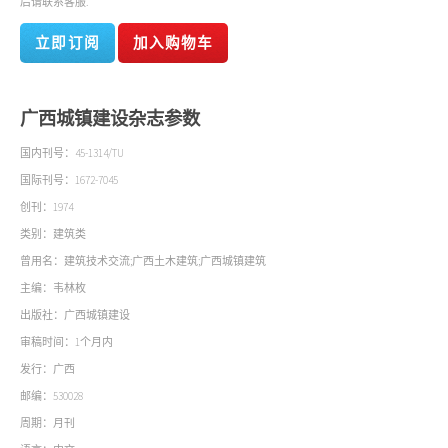
后请联系客服.
立即订阅
加入购物车
广西城镇建设杂志参数
国内刊号：
45-1314/TU
国际刊号：
1672-7045
创刊：
1974
类别：
建筑类
曾用名：
建筑技术交流;广西土木建筑;广西城镇建筑
主编：
韦林枚
出版社：
广西城镇建设
审稿时间：
1个月内
发行：
广西
邮编：
530028
周期：
月刊