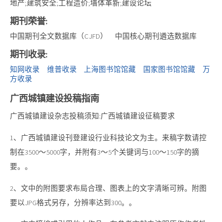
地产;建筑安全;工程造价;墙体革新;建设论坛
期刊荣誉:
中国期刊全文数据库（CJFD）
中国核心期刊遴选数据库
期刊收录:
知网收录
维普收录
上海图书馆馆藏
国家图书馆馆藏
万
方收录
广西城镇建设投稿指南
广西城镇建设杂志投稿须知:广西城镇建设征稿要求
1、广西城镇建设刊登建设行业科技论文为主。来稿字数请控
制在3500～5000字，并附有3～5个关键词与100～150字的摘
要。。
2、文中的附图要求布局合理、图表上的文字清晰可辨。附图
要以JPG格式另存，分辨率达到300。。